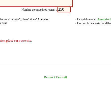
Nombre de caractères restant :
Annuaire 
ire.com" target="_blank" title="Annuaire
- Ce qui donnera :
ue</A>
- Ceci est le lien texte par déf
bien placé sur votre site.
Retour à l'accueil