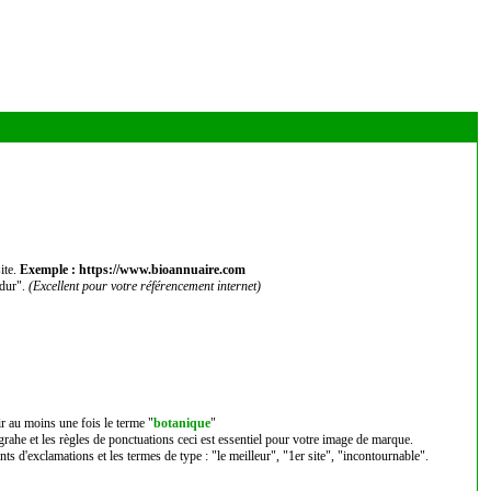
ite.
Exemple : https://www.bioannuaire.com
 dur".
(Excellent pour votre référencement internet)
ir au moins une fois le terme "
botanique
"
ograhe et les règles de ponctuations ceci est essentiel pour votre image de marque.
nts d'exclamations et les termes de type : "le meilleur", "1er site", "incontournable".