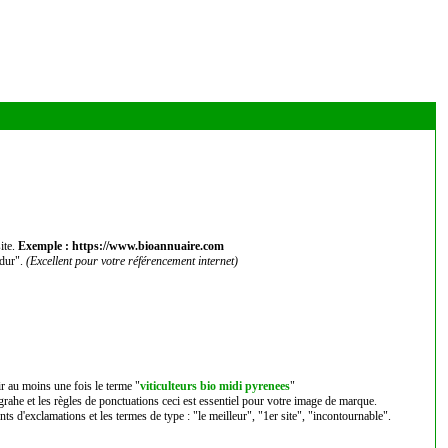
ite.
Exemple : https://www.bioannuaire.com
 dur".
(Excellent pour votre référencement internet)
ir au moins une fois le terme "
viticulteurs bio midi pyrenees
"
ograhe et les règles de ponctuations ceci est essentiel pour votre image de marque.
nts d'exclamations et les termes de type : "le meilleur", "1er site", "incontournable".