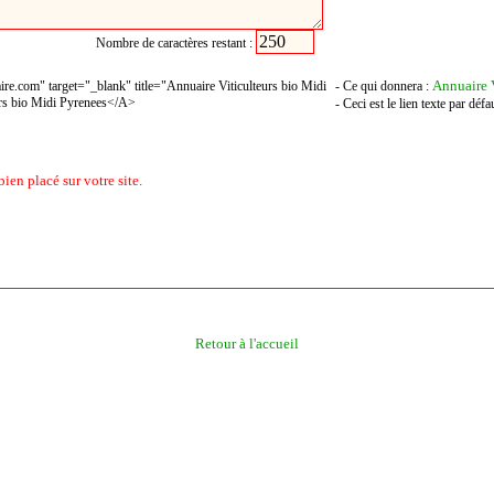
Nombre de caractères restant :
Annuaire V
re.com" target="_blank" title="Annuaire Viticulteurs bio Midi
- Ce qui donnera :
rs bio Midi Pyrenees</A>
- Ceci est le lien texte par déf
bien placé sur votre site.
Retour à l'accueil